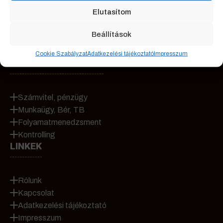
egyikén.
Elutasítom
Beállítások
Cookie Szabályzat
Adatkezelési tájékoztató
Impresszum
SZOLGÁLTATÁSAINK
Számvitel, pénzügy
Munkaügy, Bér, TB
Folyamatmenedzsment
Kontrolling
LINKEK
Rólunk
Kapcsolat
Adatkezelési tájékoztató
Impresszum