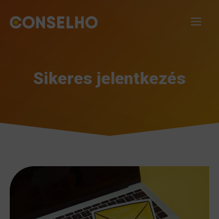
Kilépés
a
ME
tartalomba
Sikeres jelentkezés