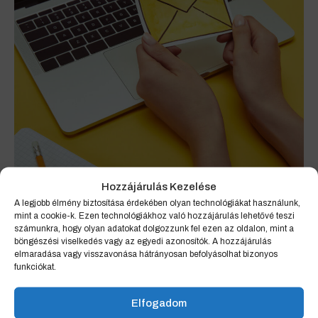
Hozzájárulás Kezelése
A legjobb élmény biztosítása érdekében olyan technológiákat használunk,
mint a cookie-k. Ezen technológiákhoz való hozzájárulás lehetővé teszi
Köszönjük
számunkra, hogy olyan adatokat dolgozzunk fel ezen az oldalon, mint a
böngészési viselkedés vagy az egyedi azonosítók. A hozzájárulás
jelentkezésed!
elmaradása vagy visszavonása hátrányosan befolyásolhat bizonyos
funkciókat.
Állásjelentkezésed megkaptuk, kollégáink
Elfogadom
rövidesen keresnek megadott elérhetőségeid